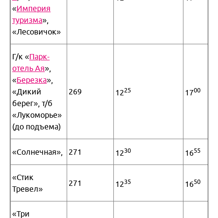
«
Империя
туризма
»,
«Лесовичок»
Г/к «
Парк-
отель Ая
»,
«
Березка
»,
25
00
«Дикий
269
12
17
берег», т/б
«Лукоморье»
(до подъема)
30
55
«Солнечная»,
271
12
16
«Стик
35
50
271
12
16
Тревел»
«Три