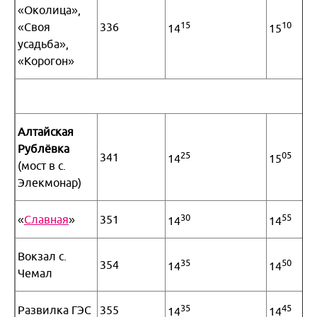
«Околица»,
15
10
«Своя
336
14
15
усадьба»,
«Корогон»
Алтайская
Рублёвка
25
05
341
14
15
(мост в с.
Элекмонар)
30
55
«
Славная
»
351
14
14
Вокзал с.
35
50
354
14
14
Чемал
35
45
Развилка ГЭС
355
14
14