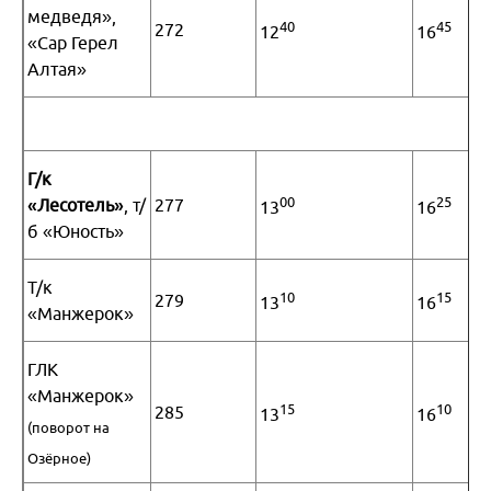
медведя»,
40
45
272
12
16
«Сар Герел
Алтая»
Г/к
00
25
«Лесотель»
, т/
277
13
16
б «Юность»
Т/к
10
15
279
13
16
«Манжерок»
ГЛК
Я турист и бронирую:
Только проживание
«Манжерок»
Только доставку
15
10
285
13
16
Проживание c доставкой
(поворот на
Активный/экскурсионный тур
Для турагентств:
Озёрное)
Бронирование для агентств