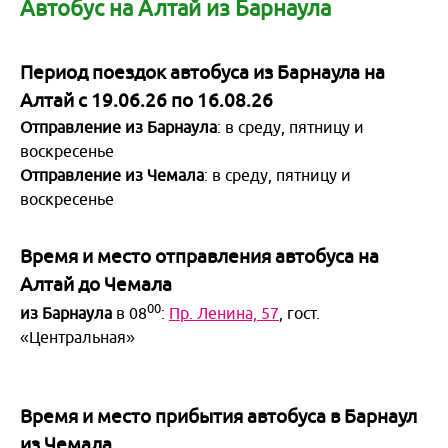
Майские праздники 2026
Договоры и документы
Автобус на Алтай из Барнаула
Написать в мессенджер
Гостиницы
+7 (923) 245-30-77
О нас
Подарочный сертификат
для экстренной связи
Период поездок автобуса из Барнаула на
Доставка
Все контакты
Бонусная программа для клиентов
Алтай с 19.06.26 по 16.08.26
Экскурсии из Новосибирска
Отправление из Барнаула
: в среду, пятницу и
Наши Партнеры
воскресенье
Сборные группы
Отправление из Чемала
: в среду, пятницу и
воскресенье
Организованные группы
Время и место отправления автобуса на
Белокуриха
Алтай до Чемала
Яровое
0
0
из
Барнаула
в 08
:
Пр. Ленина, 57
, гост.
«Центральная»
Черное море
Байкал
Время и место прибытия автобуса в
Барнаул
Санкт-Петербург
из Чемала