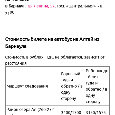
в
Барнаул,
Пр. Ленина, 57
, гост. «Центральная» ~ в
Москва
00
21
Казань
Екатеринбург
Стоимость билета на автобус на Алтай из
Барнаула
Красноярск и Хакасия
Стоимость в рублях, НДС не облагается, зависит от
Новосибирск и НСО
расстояния
Ребенок до
Кузбасс
Взрослый
16 лет
туда и
туда и
Европейская часть России
Маршрут следования
обратно / в
обратно / в
одну
Отели России
одну
сторону
сторону
Район озера Ая (260-272
3400/1700
3150/1575