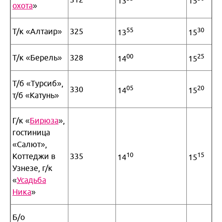
13
15
охота
»
55
30
Т/к «Алтаир»
325
13
15
00
25
Т/к «Берель»
328
14
15
Т/б «Турсиб»,
05
20
330
14
15
т/б «Катунь»
Г/к «
Бирюза
»,
гостиница
«Салют»,
10
15
Коттеджи в
335
14
15
Узнезе, г/к
«
Усадьба
Ника
»
Б/о