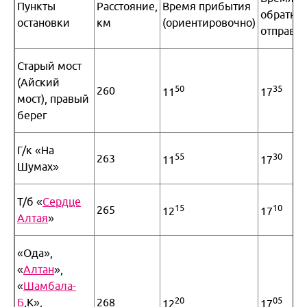
Пункты
Расстояние,
Время прибытия
обратно
остановки
км
(ориентировочно)
отправл
Старый мост
(Айский
50
35
260
11
17
мост), правый
берег
Г/к «На
55
30
263
11
17
Шумах»
Т/б «
Сердце
15
10
265
12
17
Алтая
»
«Ода»,
«
Алтан
»,
«
Шамбала-
20
05
Б
,К»,
268
12
17