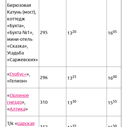
Бирюзовая
Катунь (мост),
коттедж
«Бухта»,
20
05
«Бухта №1»,
295
13
16
мини-отель
«Сказка»,
Усадьба
«Саржевских»
«
Глобус+
»,
25
00
296
13
16
«Гелион»
«
Орлиное
30
55
гнездо
»,
310
13
15
«
Алтика
»
Т/к «
Царская
35
50
312