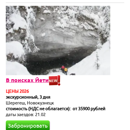
Я турист и бронирую:
Только проживание
Только доставку
В поисках Йети
Проживание c доставкой
Активный/экскурсионный тур
Для турагентств:
ЦЕНЫ 2026
Бронирование для агентств
экскурсионный, 3 дня
Шерегеш, Новокузнецк
стоимость (НДС не облагается): от 35900 рублей
даты заездов: 21.02
Забронировать