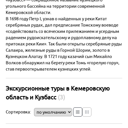
угольного бассейна на территории современной
Москва
Кемеровской области.
В 1698 году Петр I, узнав о найденных у реки Китат
серебряных рудах, дал предписание Томскому воеводе
Казань
«содействовать со всяческим прилежанием и усердным
радением рудоискательскому и рудоплавному делу на
Екатеринбург
притоках реки Кии». Так были открыты серебряные руды
Салаира, железные руды в Горной Шории, золото в
Красноярск и Хакасия
Кузнецком Алатау. В 1721 году казачий сын Михайло
Волков обнаружил на берегу реки Томь «горелую гору»,
Новосибирск и НСО
став первооткрывателем кузнецких углей.
Кузбасс
Экскурсионные туры в Кемеровскую
Европейская часть России
область и Кузбасс
(3)
Отели России
Сортировка: