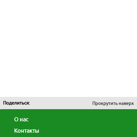
Москва
Казань
Екатеринбург
Красноярск и Хакасия
Новосибирск и НСО
Кузбасс
Европейская часть России
Поделиться:
Прокрутить наверх
Я турист и бронирую:
Отели России
Только проживание
О нас
Только доставку
Проживание c доставкой
Активный/экскурсионный тур
Контакты
Для турагентств:
Бронирование для агентств