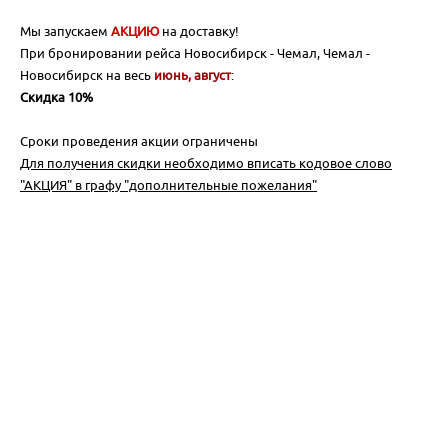
Майские праздники 2026
Договоры и документы
Написать в мессенджер
Мы запускаем
АКЦИЮ
на доставку!
Гостиницы
+7 (923) 245-30-77
О нас
Подарочный сертификат
При бронировании рейса Новосибирск - Чемал, Чемал -
для экстренной связи
Новосибирск на весь
июнь, август
Доставка
:
Все контакты
Бонусная программа для клиентов
Скидка 10%
Экскурсии из Новосибирска
Сроки проведения акции ограничены
Наши Партнеры
Для получения скидки необходимо вписать кодовое слово
Сборные группы
"АКЦИЯ" в графу "дополнительные пожелания"
Организованные группы
Белокуриха
Яровое
Черное море
Байкал
Санкт-Петербург