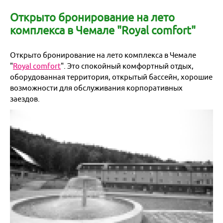
Майские праздники 2026
Договоры и документы
Написать в мессенджер
Открыто бронирование на лето
Гостиницы
+7 (923) 245-30-77
О нас
Подарочный сертификат
комплекса в Чемале "Royal comfort"
для экстренной связи
Доставка
Все контакты
Бонусная программа для клиентов
Открыто бронирование на лето комплекса в Чемале
Экскурсии из Новосибирска
"
Royal comfort
". Это спокойный комфортный отдых,
Наши Партнеры
оборудованная территория, открытый бассейн, хорошие
Сборные группы
возможности для обслуживания корпоративных
заездов.
Организованные группы
Белокуриха
Яровое
Черное море
Байкал
Санкт-Петербург