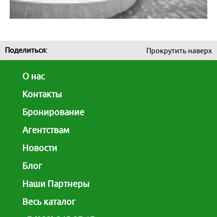
Москва
Казань
Поделиться:
Прокрутить наверх
Екатеринбург
О нас
Красноярск и Хакасия
Контакты
Новосибирск и НСО
Бронирование
Я турист и бронирую:
Только проживание
Агентствам
Только доставку
Кузбасс
Проживание c доставкой
Активный/экскурсионный тур
Новости
Для турагентств:
Европейская часть России
Бронирование для агентств
Блог
Отели России
Наши Партнеры
Весь каталог