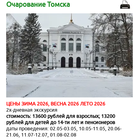
Майские праздники 2026
Договоры и документы
Написать в мессенджер
Очарование Томска
Гостиницы
+7 (923) 245-30-77
О нас
Подарочный сертификат
для экстренной связи
Доставка
Все контакты
Бонусная программа для клиентов
Экскурсии из Новосибирска
Наши Партнеры
Сборные группы
Организованные группы
Белокуриха
Яровое
ЦЕНЫ ЗИМА 2026, ВЕСНА 2026 ЛЕТО 2026
Черное море
2х-дневная экскурсия
стоимость: 13600 рублей для взрослых; 13200
рублей для детей до 14-ти лет и пенсионеров
Байкал
даты проведения: 02.05-03.05, 10.05-11.05, 20.06-
21.06, 11.07-12.07, 01.08-02.08
Санкт-Петербург