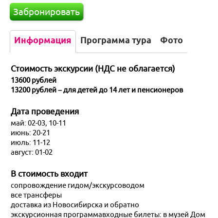
Забронировать
Москва
Информация
Программа тура
Фото
Казань
Екатеринбург
Стоимость экскурсии
(НДС не облагается)
13600 рублей
Красноярск и Хакасия
13200 рублей – для детей до 14 лет и пенсионеров
Дата проведения
Новосибирск и НСО
май: 02-03, 10-11
июнь: 20-21
Кузбасс
июль: 11-12
август: 01-02
Европейская часть России
В стоимость входит
Отели России
сопровождение гидом/экскурсоводом
все трансферы
доставка из Новосибирска и обратно
экскурсионная программавходные билеты: в музей Дом