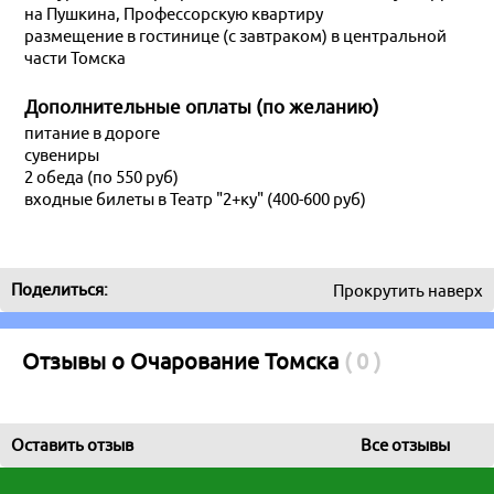
на Пушкина, Профессорскую квартиру
размещение в гостинице (с завтраком) в центральной
части Томска
Дополнительные оплаты (по желанию)
питание в дороге
сувениры
2 обеда (по 550 руб)
Я турист и бронирую:
входные билеты в Театр "2+ку" (400-600 руб)
Только проживание
Только доставку
Проживание c доставкой
Активный/экскурсионный тур
Для турагентств:
Бронирование для агентств
Поделиться:
Прокрутить наверх
Отзывы о Очарование Томска
( 0 )
Оставить отзыв
Все отзывы