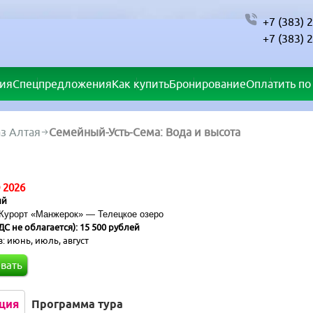
+7 (383) 
+7 (383) 
ия
Спецпредложения
Как купить
Бронирование
Оплатить по 
аз Алтая
Семейный-Усть-Сема: Вода и высота
 2026
ый
Курорт «Манжерок» — Телецкое озеро
С не облагается): 15 500 рублей
в:
июнь, июль, август
вать
ция
Программа тура