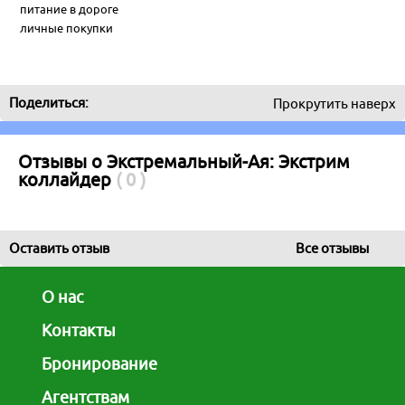
питание в дороге
личные покупки
Я турист и бронирую:
Поделиться:
Прокрутить наверх
Только проживание
Только доставку
Проживание c доставкой
Активный/экскурсионный тур
Отзывы о Экстремальный-Ая: Экстрим
Для турагентств:
Бронирование для агентств
коллайдер
( 0 )
Оставить отзыв
Все отзывы
О нас
Контакты
Бронирование
Агентствам