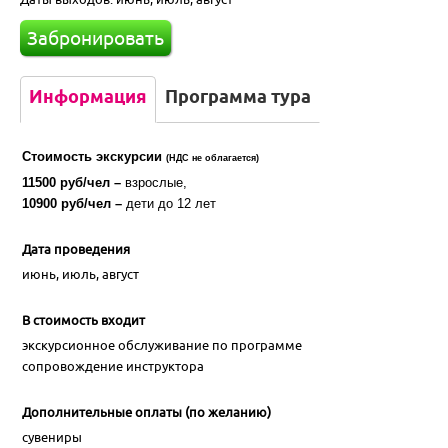
Забронировать
Москва
Казань
Информация
Программа тура
Екатеринбург
Стоимость экскурсии
(НДС не облагается)
Красноярск и Хакасия
11500 руб/чел –
взрослые,
10900 руб/чел –
дети до 12 лет
Новосибирск и НСО
Дата проведения
июнь, июль, август
Кузбасс
В стоимость входит
Европейская часть России
экскурсионное обслуживание по программе
сопровождение инструктора
Отели России
Дополнительные оплаты (по желанию)
сувениры