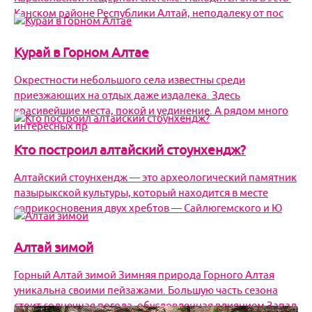
Канском районе Республики Алтай, неподалеку от пос
Курай в Горном Алтае
Окрестности небольшого села известны среди
приезжающих на отдых даже издалека. Здесь
красивейшие места, покой и уединение. А рядом много
интересных пр
Кто построил алтайский стоунхендж?
Алтайский стоунхендж — это археологический памятник
пазырыкской культуры, который находится в месте
соприкосновения двух хребтов — Сайлюгемского и Ю
Алтай зимой
Горный Алтай зимой Зимняя природа Горного Алтая
уникальна своими пейзажами. Большую часть сезона
стоит солнечная погода, обусловленная влиянием Запад