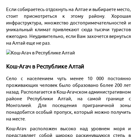
Майские праздники 2026
Договоры и документы
Написать в мессенджер
Если собираетесь отдохнуть на Алтае и выбираете место,
Гостиницы
+7 (923) 245-30-77
О нас
Подарочный сертификат
стоит присмотреться к этому району. Хорошая
для экстренной связи
инфраструктура, множество достопримечательностей и
Доставка
Все контакты
уникальный климат привлекают сюда тысячи туристов
Бонусная программа для клиентов
ежегодно. Неудивительно, если Вам захочется вернуться
Экскурсии из Новосибирска
на Алтай еще не раз.
Наши Партнеры
Сборные группы
Организованные группы
Кош-Агач в Республике Алтай
Белокуриха
Село с населением чуть менее 10 000 постоянно
проживающих человек было образовано более 200 лет
назад. Располагается в Кош-Агачском административном
Яровое
районе Республики Алтай, на самой границе с
Монголией. Для посещения приграничной зоны
Черное море
понадобится особый пропуск, который можно получить
на месте.
Байкал
Кош-Агач расположен высоко над уровнем моря и
представляет собой широко раскинувшуюся степь в
Санкт-Петербург