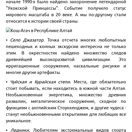
начале 1990-х было найдено захоронение легендарной
"Укокской Принцессы". Событие получило статус
мирового масштаба в 20 веке. А мы по-другому стали
относится к истории своей страны.
•
Село Джазатор
. Точка отсчета многих любопытных
пешеходных и конных экскурсии интересна не только
этим. В окрестностях найдено множество следов
древнейшей высокоразвитой цивилизации. Это
ирригационные сооружения, наскальные рисунки и
многие другие артефакты.
•
Чуйская и Курайская степи.
Места, где обязательно
стоит побывать, если находитесь в южной части Алтая.
Необыкновенная энергетика, множество древних
развалин, мегалитическое сооружение, сходное по
функциям с английским Стоунхенджем, и другие чудеса -
станут необыкновенными открытиями для любящих все
уникальное.
•
Ледники.
Любителям экстремальных видов спорта