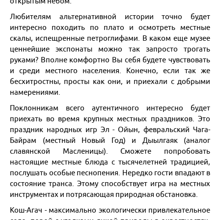
открытым небом.
Любителям альтернативной истории точно будет
Я турист и бронирую:
Только проживание
интересно походить по плато и осмотреть местные
Только доставку
скалы, испещренные петроглифами. В каком еще музее
Проживание c доставкой
Активный/экскурсионный тур
ценнейшие экспонаты можно так запросто трогать
Для турагентств:
руками? Вполне комфортно Вы себя будете чувствовать
Бронирование для агентств
и среди местного населения. Конечно, если так же
бесхитростны, просты как они, и приехали с добрыми
намерениями.
Поклонникам всего аутентичного интересно будет
приехать во время крупных местных праздников. Это
праздник народных игр Эл - Ойын, февральский Чага-
Байрам (местный Новый Год) и Дыылгаяк (аналог
славянской Масленицы). Сможете попробовать
настоящие местные блюда с тысячелетней традицией,
послушать особые песнопения. Нередко гости впадают в
состояние транса. Этому способствует игра на местных
инструментах и потрясающая природная обстановка.
Кош-Агач - максимально экологически привлекательное