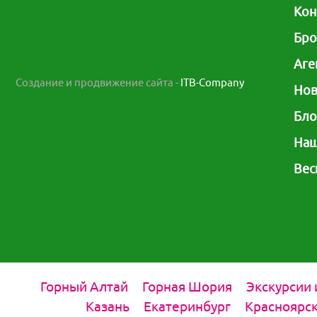
горных лыж и сноуборда,
Кон
европейского уровня. И
согревающих
большой популярностью
Бро
здесь пользуют
Аге
Создание и продвижение сайта -
ITB-Company
Нов
Бло
Наш
Вес
Горный Алтай
Горная Шория
Экскурсии 
Казань
Екатеринбург
Красноярск