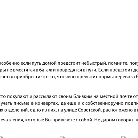
Я турист и бронирую:
Только проживание
особенно если путь домой предстоит небыстрый, помните, поку
Только доставку
ры не вместятся в багаж и повредятся в пути. Если предстоит 
Проживание c доставкой
Активный/экскурсионный тур
очется приобрести что-то, что явно превысит нормы перевоза 
Для турагентств:
Бронирование для агентств
сто покупают и рассылают своим близким на местной почте от
лучать письма в конвертах, да еще и с собственноручно под
 отделений, одно из них, на улице Советской, расположено в
печатления, которые Вы привезете с собой. Не даром говорят: 