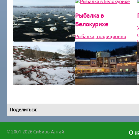
Рыбалка в
Белокурихе
Рыбалка, традиционно
считающаяся отдыхом для
настоящих мужчин, в
Лебединое озеро
последнее время
приобретает всё большую
Озером верности и любви
популярность среди
называют алтайцы Светлое
прекрасной половины. Увл
озеро, расположенное в
Советском районе
Алтайского края. Это одно
Сезоны в Белокурихе
СПА отдых в
из немногихмест нашей
Белокурихе
страны, куда
Белокуриха – тот курорт
Поделиться:
Алтайского края, куда
Белокуриха сегодня один
можно отправляться в
из немногих городов
любое время года. Зимой
России, предлагающий
© 2001-2026 Сибирь-Алтай
О н
сюда приезжают любители
курортный сервис высокого