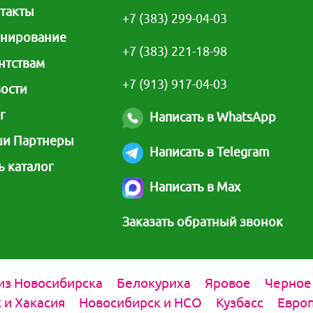
такты
отравиться в
Здесь д
+7 (383) 299-04-03
непродолжительную
услови
нирование
экскурсию в горы пешком
детско
+7 (383) 221-18-98
или на л
нтствам
+7 (913) 917-04-03
ости
г
Написать в WhatsApp
и Партнеры
Написать в Telegram
ь каталог
Написать в Max
Заказать обратный звонок
из Новосибирска
Белокуриха
Яровое
Черное
 и Хакасия
Новосибирск и НСО
Кузбасс
Европ