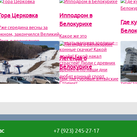
Гора Церковка
Ипподром в
Где ку
Белокурихе
Уже середина весны за
Белок
окном, закончился Великий
Какое же это
Пост, в прошедшее
захватывающее зрелище –
Озера и
воскресенье встретили
конные скачки! Какой
хотя и 
Светлый праздник Пасхи,
драйв! Какой накал
криста
Легенда о
радость пришла в каждый
страстей! Люди с древних
утопают
Белокурихе
дом! Солнце, з
времен и по наши дни
привле
любят конный спорт.
берега
Там, где суровые алтайские
Стремит
туристо
горы встречаются с
прозрачными водами
Горы и скалы
Отдых
равнинных рек, где из
Белокурихи
детьм
сердца Матушки Земли
льется вода целебных
Курортный город
Курорт
термальных источников
Белокуриха находится в
Белоку
предгорьях Алтая, и зимой
выбор 
ас
+7 (923) 245-27-17
и летом здесь можно
Алтай в