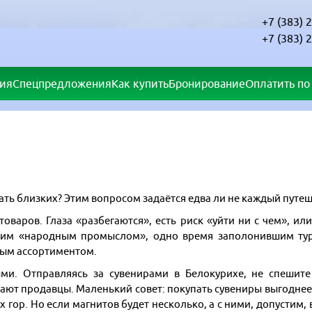
+7 (383) 
+7 (383) 
ия
Спецпредложения
Как купить
Бронирование
Оплатить по 
ать близких? Этим вопросом задаётся едва ли не каждый путе
варов. Глаза «разбегаются», есть риск «уйти ни с чем», или 
ским «народным промыслом», одно время заполонившим тури
ным ассортиментом.
и. Отправляясь за сувенирами в Белокурихе, не спешите 
ют продавцы. Маленький совет: покупать сувениры выгоднее 
гор. Но если магнитов будет несколько, а с ними, допустим,