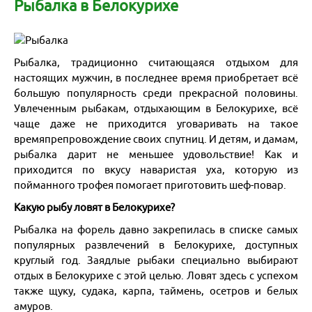
Майские праздники 2026
Договоры и документы
Рыбалка в Белокурихе
Написать в мессенджер
Гостиницы
+7 (923) 245-30-77
О нас
Подарочный сертификат
для экстренной связи
Доставка
Рыбалка, традиционно считающаяся отдыхом для
Все контакты
Бонусная программа для клиентов
настоящих мужчин, в последнее время приобретает всё
Экскурсии из Новосибирска
большую популярность среди прекрасной половины.
Наши Партнеры
Увлеченным рыбакам, отдыхающим в Белокурихе, всё
Сборные группы
чаще даже не приходится уговаривать на такое
времяпрепровождение своих спутниц. И детям, и дамам,
Организованные группы
рыбалка дарит не меньшее удовольствие! Как и
приходится по вкусу наваристая уха, которую из
Белокуриха
пойманного трофея помогает приготовить шеф-повар.
Какую рыбу ловят в Белокурихе?
Яровое
Рыбалка на форель давно закрепилась в списке самых
Черное море
популярных развлечений в Белокурихе, доступных
круглый год. Заядлые рыбаки специально выбирают
отдых в Белокурихе с этой целью. Ловят здесь с успехом
Байкал
также щуку, судака, карпа, таймень, осетров и белых
амуров.
Санкт-Петербург