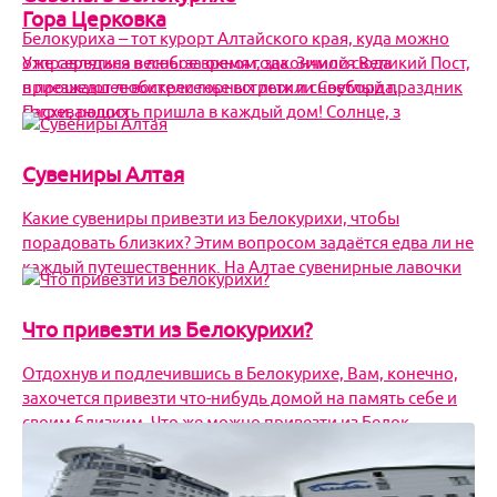
Гора Церковка
Белокуриха – тот курорт Алтайского края, куда можно
отправляться в любое время года. Зимой сюда
Уже середина весны за окном, закончился Великий Пост,
приезжают любители горных лыж и сноуборда,
в прошедшее воскресенье встретили Светлый праздник
согревающих
Пасхи, радость пришла в каждый дом! Солнце, з
Сувениры Алтая
Я турист и бронирую:
Только проживание
Только доставку
Какие сувениры привезти из Белокурихи, чтобы
Проживание c доставкой
Активный/экскурсионный тур
порадовать близких? Этим вопросом задаётся едва ли не
Для турагентств:
каждый путешественник. На Алтае сувенирные лавочки
Бронирование для агентств
Что привезти из Белокурихи?
Отдохнув и подлечившись в Белокурихе, Вам, конечно,
захочется привезти что-нибудь домой на память себе и
своим близким. Что же можно привезти из Белок