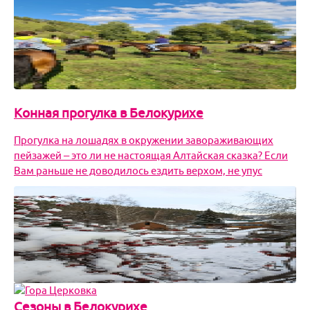
Конная прогулка в Белокурихе
Прогулка на лошадях в окружении завораживающих
пейзажей – это ли не настоящая Алтайская сказка? Если
Вам раньше не доводилось ездить верхом, не упус
Достопримечательности Белокурихи
Алтайская земля хранит в себе немало тайн и
сюрпризов, а щедрость края не знает границ. Как еще
объяснить появление здесь удивительного места, где в о
Сезоны в Белокурихе