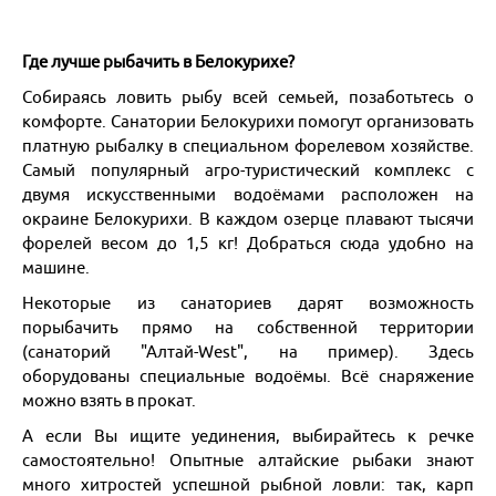
Москва
Где лучше рыбачить в Белокурихе?
Собираясь ловить рыбу всей семьей, позаботьтесь о
Казань
комфорте. Санатории Белокурихи помогут организовать
платную рыбалку в специальном форелевом хозяйстве.
Екатеринбург
Самый популярный агро-туристический комплекс с
двумя искусственными водоёмами расположен на
Красноярск и Хакасия
окраине Белокурихи. В каждом озерце плавают тысячи
форелей весом до 1,5 кг! Добраться сюда удобно на
Новосибирск и НСО
машине.
Некоторые из санаториев дарят возможность
Кузбасс
порыбачить прямо на собственной территории
(санаторий "Алтай-West", на пример). Здесь
Европейская часть России
оборудованы специальные водоёмы. Всё снаряжение
можно взять в прокат.
Отели России
А если Вы ищите уединения, выбирайтесь к речке
самостоятельно! Опытные алтайские рыбаки знают
много хитростей успешной рыбной ловли: так, карп