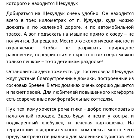
которого и находится Щекулдук.
Москва
Добираться на Щекулдук очень удобно. Он находится
всего в трех километрах от п. Кулунда, куда можно
доехать и по железной дороге, и по автомобильной
Казань
трассе. А вот подъехать на машине прямо к озеру – не
получится. Запрещено. Место это экологически чистое и
Екатеринбург
охраняемое. Чтобы не разрушать природное
равновесие, передвигаться в окрестностях озера можно
Красноярск и Хакасия
только пешком – то-то детишкам раздолье!
Остановиться здесь тоже есть где. Гостей озера Щекулдук
Новосибирск и НСО
ждут уютные благоустроенные домики, построенные из
сосновых бревен. В этих домиках очень хорошо дышится
Кузбасс
и пахнет хвоей. Для любителей повышенного комфорта
есть современные комфортабельные коттеджи.
Европейская часть России
Ну а тех, кому хочется романтики – добро пожаловать в
палаточный городок. Здесь будут и песни у костра, и
Отели России
поджаренный хлебушек, и печеная картошечка. На
территории оздоровительного комплекса много чего
предусмотрено специально для маленьких туристов. Это