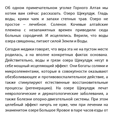
Майские праздники 2026
Договоры и документы
Написать в мессенджер
Об одном примечательном уголке Горного Алтая мы
Гостиницы
+7 (923) 245-30-77
О нас
Подарочный сертификат
хотим вам сейчас рассказать. Озеро Щекулдук. Гладь
для экстренной связи
воды, крики чаек и запахи степных трав. Озеро не
Доставка
Все контакты
простое – лечебное. Соленое. Кочевые алтайские
Бонусная программа для клиентов
племена с незапамятных времен приводили сюда
Экскурсии из Новосибирска
больных сородичей. И исцелялись. Верили, что воды
Наши Партнеры
озера священны, питают силой Земли и Воды.
Сборные группы
Сегодня медики говорят, что вера эта не на пустом месте
Организованные группы
родилась, а на вполне конкретных фактах основана.
Действительно, воды и грязи озера Щекулдук несут в
Белокуриха
себе мощный исцеляющий эффект. Они богаты солями и
микроэлементами, которые в совокупности оказывают
Яровое
обезболивающее и противовоспалительное действие, а
также стимулируют естественные восстановительные
процессы (регенерацию). На озере Щекулдук лечат
Черное море
неврологические и дерматологические заболевания, а
также болезни опорно-двигательной системы. При этом
Байкал
целебный эффект ничуть не хуже, чем при лечении на
знаменитом озере Большое Яровое в паре часов езды от
Санкт-Петербург