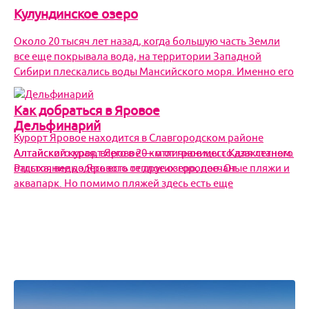
Кулундинское озеро
Около 20 тысяч лет назад, когда большую часть Земли
все еще покрывала вода, на территории Западной
Сибири плескались воды Мансийского моря. Именно его
Как добраться в Яровое
Дельфинарий
Курорт Яровое находится в Славгородском районе
Алтайского края, всего в 20 км от границы с Казахстаном.
Алтайский курорт Яровое — отличное место для летнего
Расстояние до Ярового от других городов: От
отдыха, ведь здесь есть теплое озеро, песчаные пляжи и
аквапарк. Но помимо пляжей здесь есть еще
Аквапарк Лава на курорте Яровое