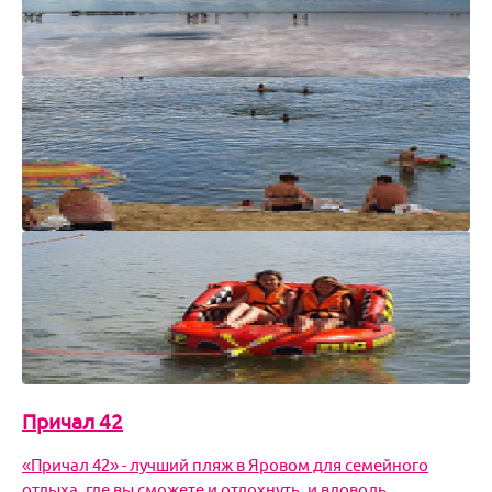
Сложно себе представить, что равнинно-степной пейзаж
бескрайней Кулундинской низменности когда-то
выглядел по-иному. Это был тоже простор, тоже бескра
Озеро Бурлинское (Бурсоль)
Говоря об Алтае люди чаще всего вспоминают
заснеженные вершины, бурлящие реки, буйство красок
хвойного леса. Но Алтай - это не только горы, Алтай - эт
Причал 22
Причал 22 — самый популярный пляжный комплекс на
озере Большое Яровое, где есть аквапарк, кафе, ночные
клубы и бары, а также вся пляжная инфраструктур
Причал 42
«Причал 42» - лучший пляж в Яровом для семейного
отдыха, где вы сможете и отдохнуть, и вдоволь