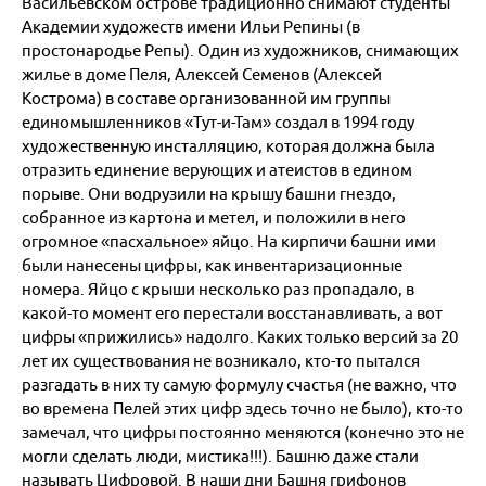
Васильевском острове традиционно снимают студенты
Академии художеств имени Ильи Репины (в
Я турист и бронирую:
простонародье Репы). Один из художников, снимающих
Только проживание
жилье в доме Пеля, Алексей Семенов (Алексей
Только доставку
Проживание c доставкой
Кострома) в составе организованной им группы
Активный/экскурсионный тур
единомышленников «Тут-и-Там» создал в 1994 году
Для турагентств:
Бронирование для агентств
художественную инсталляцию, которая должна была
отразить единение верующих и атеистов в едином
порыве. Они водрузили на крышу башни гнездо,
собранное из картона и метел, и положили в него
огромное «пасхальное» яйцо. На кирпичи башни ими
были нанесены цифры, как инвентаризационные
номера. Яйцо с крыши несколько раз пропадало, в
какой-то момент его перестали восстанавливать, а вот
цифры «прижились» надолго. Каких только версий за 20
лет их существования не возникало, кто-то пытался
разгадать в них ту самую формулу счастья (не важно, что
во времена Пелей этих цифр здесь точно не было), кто-то
замечал, что цифры постоянно меняются (конечно это не
могли сделать люди, мистика!!!). Башню даже стали
называть Цифровой. В наши дни Башня грифонов