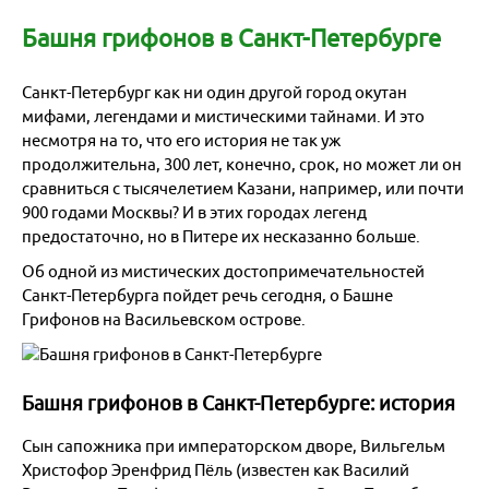
Майские праздники 2026
Договоры и документы
Написать в мессенджер
Башня грифонов в Санкт-Петербурге
Гостиницы
+7 (923) 245-30-77
О нас
Подарочный сертификат
для экстренной связи
Доставка
Санкт-Петербург как ни один другой город окутан
Все контакты
Бонусная программа для клиентов
мифами, легендами и мистическими тайнами. И это
Экскурсии из Новосибирска
несмотря на то, что его история не так уж
Наши Партнеры
продолжительна, 300 лет, конечно, срок, но может ли он
Сборные группы
сравниться с тысячелетием Казани, например, или почти
900 годами Москвы? И в этих городах легенд
Организованные группы
предостаточно, но в Питере их несказанно больше.
Об одной из мистических достопримечательностей
Белокуриха
Санкт-Петербурга пойдет речь сегодня, о Башне
Грифонов на Васильевском острове.
Яровое
Черное море
Башня грифонов в Санкт-Петербурге: история
Байкал
Сын сапожника при императорском дворе, Вильгельм
Христофор Эренфрид Пёль (известен как Василий
Санкт-Петербург