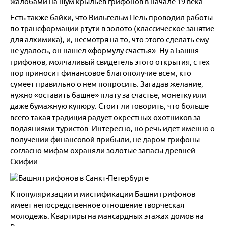
жалобами на шум крыльев грифонов в начале 19 века.
Есть также байки, что Вильгельм Пель проводил работы
по трансформации ртути в золото (классическое занятие
для алхимика), и, несмотря на то, что этого сделать ему
не удалось, он нашел «формулу счастья». Ну а Башня
грифонов, молчаливый свидетель этого открытия, с тех
пор приносит финансовое благополучие всем, кто
сумеет правильно о нем попросить. Загадав желание,
нужно «оставить башне» плату за счастье, монетку или
даже бумажную купюру. Стоит ли говорить, что больше
всего такая традиция радует окрестных охотников за
подаяниями туристов. Интересно, но речь идет именно о
получении финансовой прибыли, не даром грифоны
согласно мифам охраняли золотые запасы древней
Скифии.
К популяризации и мистификации Башни грифонов
имеет непосредственное отношение творческая
молодежь. Квартиры на мансардных этажах домов на