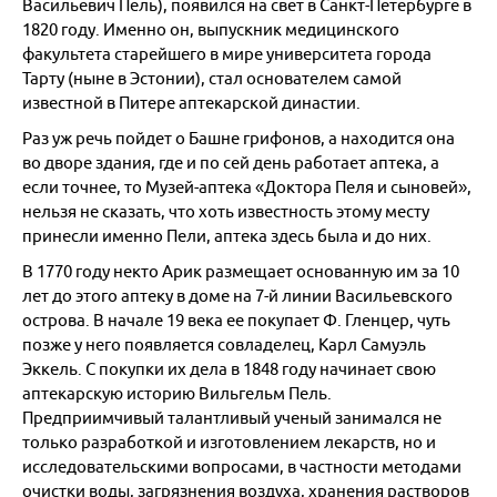
Васильевич Пель), появился на свет в Санкт-Петербурге в
1820 году. Именно он, выпускник медицинского
Москва
факультета старейшего в мире университета города
Тарту (ныне в Эстонии), стал основателем самой
Казань
известной в Питере аптекарской династии.
Раз уж речь пойдет о Башне грифонов, а находится она
Екатеринбург
во дворе здания, где и по сей день работает аптека, а
если точнее, то Музей-аптека «Доктора Пеля и сыновей»,
Красноярск и Хакасия
нельзя не сказать, что хоть известность этому месту
принесли именно Пели, аптека здесь была и до них.
Новосибирск и НСО
В 1770 году некто Арик размещает основанную им за 10
лет до этого аптеку в доме на 7-й линии Васильевского
Кузбасс
острова. В начале 19 века ее покупает Ф. Гленцер, чуть
позже у него появляется совладелец, Карл Самуэль
Европейская часть России
Эккель. С покупки их дела в 1848 году начинает свою
аптекарскую историю Вильгельм Пель.
Отели России
Предприимчивый талантливый ученый занимался не
только разработкой и изготовлением лекарств, но и
исследовательскими вопросами, в частности методами
очистки воды, загрязнения воздуха, хранения растворов