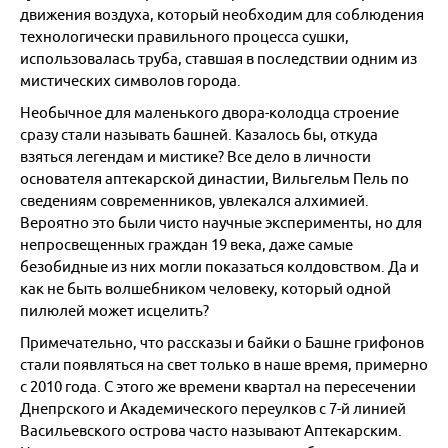
движения воздуха, который необходим для соблюдения
технологически правильного процесса сушки,
использовалась труба, ставшая в последствии одним из
мистических символов города.
Необычное для маленького двора-колодца строение
сразу стали называть башней. Казалось бы, откуда
взяться легендам и мистике? Все дело в личности
основателя аптекарской династии, Вильгельм Пель по
сведениям современников, увлекался алхимией.
Вероятно это были чисто научные эксперименты, но для
непросвещенных граждан 19 века, даже самые
безобидные из них могли показаться колдовством. Да и
как не быть волшебником человеку, который одной
пилюлей может исцелить?
Примечательно, что рассказы и байки о Башне грифонов
стали появляться на свет только в наше время, примерно
с 2010 года. С этого же времени квартал на пересечении
Днепрского и Академического переулков с 7-й линией
Васильевского острова часто называют Аптекарским.