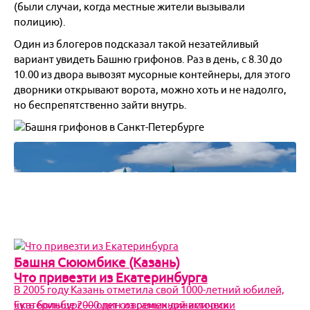
(были случаи, когда местные жители вызывали
полицию).
Один из блогеров подсказал такой незатейливый
вариант увидеть Башню грифонов. Раз в день, с 8.30 до
10.00 из двора вывозят мусорные контейнеры, для этого
дворники открывают ворота, можно хоть и не надолго,
но беспрепятственно зайти внутрь.
Башня Сююмбике (Казань)
Что привезти из Екатеринбурга
В 2005 году Казань отметила свой 1000-летний юбилей,
чуть больше 2000 лет современной истории
Екатеринбург — один из самых динамически