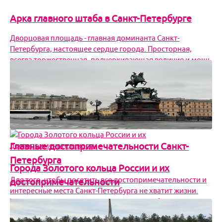
Арка главного штаба в Санкт-Петербурге
Дворцовая площадь - главная доминанта Санкт-
Петербурга, настоящее сердце города. Просторная,
всегда торжественная, подчеркивающая величие и мощь
Велик
Главные достопримечательности Санкт-
Петербурга
Города Золотого кольца России и их
Для того, чтобы посетить все достопримечательности и
достопримечательности
интересные места Санкт-Петербурга не хватит жизни.
Этот удивительный город, которому чуть больше
Туристический маршрут по «Золотому кольцу России»
известен всем, многие даже смогут вспомнить названия